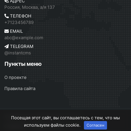
АДРЕС
Россия, Москва, а/я 137
ТЕЛЕФОН
+7123456789
EMAIL
abc@example.com
TELEGRAM
@instantcms
Пункты меню
О проекте
Правила сайта
Независимое СМИ Москвы
© 2026
Посещая этот сайт, вы соглашаетесь с тем, что мы
используем файлы cookie.
Согласен
О проекте
Правила сайта