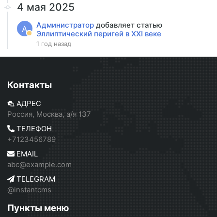
4 мая 2025
Администратор
добавляет статью
А
Эллиптический перигей в XXI веке
1 год назад
Контакты
АДРЕС
Россия, Москва, а/я 137
ТЕЛЕФОН
+7123456789
EMAIL
abc@example.com
TELEGRAM
@instantcms
Пункты меню