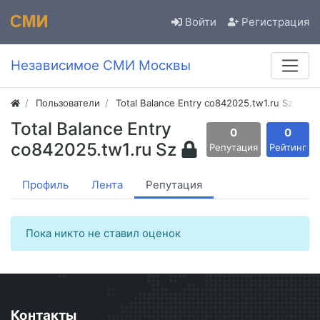
Войти
Регистрация
Независимое СМИ Москвы
Пользователи
Total Balance Entry co842025.tw1.ru Sz
Total Balance Entry
0
0
co842025.tw1.ru Sz
Репутация
Рейтинг
Профиль
Лента
Репутация
Пока никто не ставил оценок
Контакты