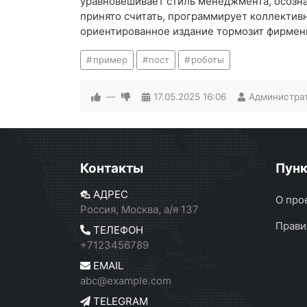
уравновешивает стиль менеджмента, осознав
принято считать, программирует коллективн
ориентированное издание тормозит фирменн
пример
пост
роботы
—
17.05.2025
16:06
Администра
Контакты
Пун
АДРЕС
О про
Россия, Москва, а/я 137
Прави
ТЕЛЕФОН
+7123456789
EMAIL
abc@example.com
TELEGRAM