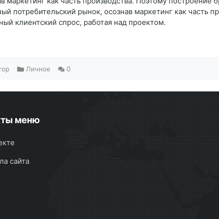
 маркетинг как часть производства. Поэтому построение б
ый потребительский рынок, осознав маркетинг как часть п
ый клиентский спрос, работая над проектом.
тор
Личное
0
кты меню
екте
ла сайта