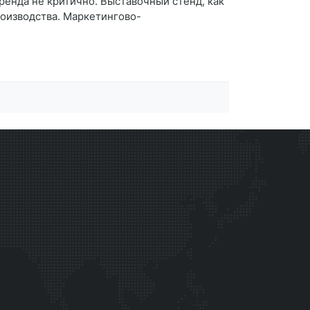
ренда не критично. Выставочный стенд, как
роизводства. Маркетингово-