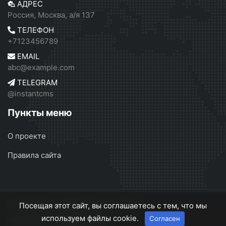
АДРЕС
Россия, Москва, а/я 137
ТЕЛЕФОН
+7123456789
EMAIL
abc@example.com
TELEGRAM
@instantcms
Пункты меню
О проекте
Правила сайта
Независимое СМИ Москвы
© 2026
Посещая этот сайт, вы соглашаетесь с тем, что мы
используем файлы cookie.
Согласен
О проекте
Правила сайта