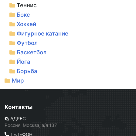
Теннис
Бокс
Хоккей
Фигурное катание
Футбол
Баскетбол
Йога
Борьба
Мир
Контакты
АДРЕС
Россия, Москва, а/я 137
ТЕЛЕФОН