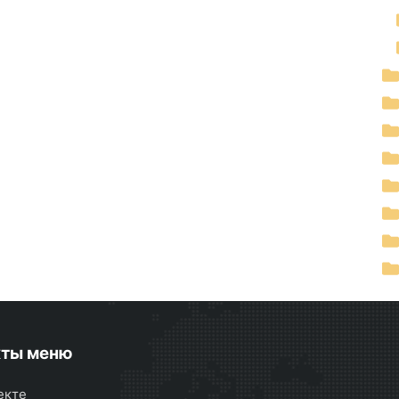
кты меню
екте