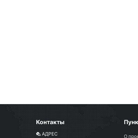
Контакты
Пун
АДРЕС
О про